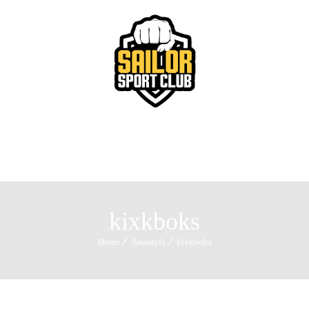
Menu
kixkboks
Home
Anasayfa
kixkboks