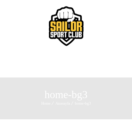
Menu
home-bg3
Home
Anasayfa
home-bg3