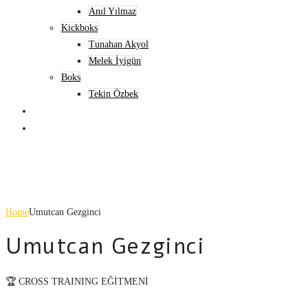
Anıl Yılmaz
Kickboks
Tunahan Akyol
Melek İyigün
Boks
Tekin Özbek
DERS PROGRAMI
İLETIŞIM
Umutcan Gezginci
Home
Umutcan Gezginci
Umutcan Gezginci