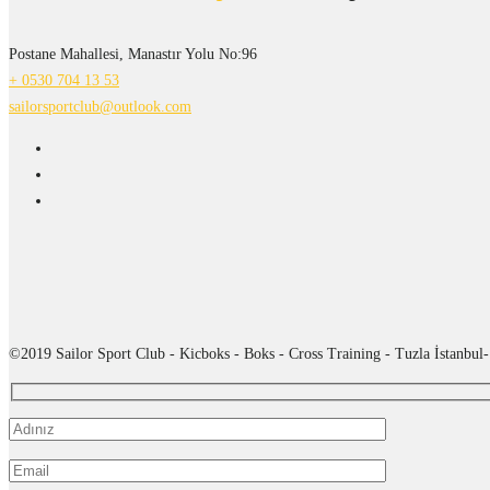
Postane Mahallesi, Manastır Yolu No:96
+ 0530 704 13 53
sailorsportclub@outlook.com
©2019 Sailor Sport Club - Kicboks - Boks - Cross Training - Tuzla İstanbul-