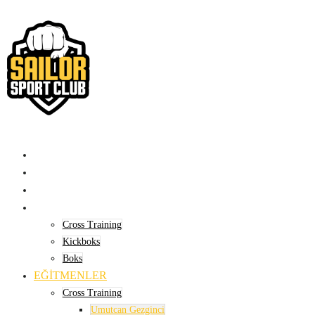
ANASAYFA
HAKKIMIZDA
BRANŞLAR
Cross Training
Kickboks
Boks
EĞITMENLER
Cross Training
Umutcan Gezginci